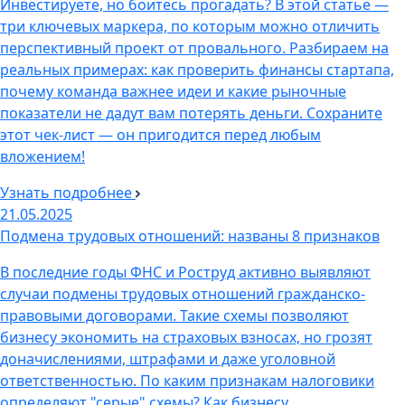
Инвестируете, но боитесь прогадать? В этой статье —
три ключевых маркера, по которым можно отличить
перспективный проект от провального. Разбираем на
реальных примерах: как проверить финансы стартапа,
почему команда важнее идеи и какие рыночные
показатели не дадут вам потерять деньги. Сохраните
этот чек-лист — он пригодится перед любым
вложением!
Узнать подробнее
21.05.2025
Подмена трудовых отношений: названы 8 признаков
В последние годы ФНС и Роструд активно выявляют
случаи подмены трудовых отношений гражданско-
правовыми договорами. Такие схемы позволяют
бизнесу экономить на страховых взносах, но грозят
доначислениями, штрафами и даже уголовной
ответственностью. По каким признакам налоговики
определяют "серые" схемы? Как бизнесу