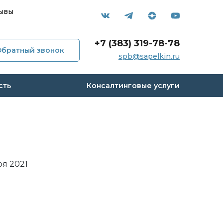
ывы
+7 (383) 319-78-78
Обратный звонок
мпании
spb@sapelkin.ru
и
сть
Консалтинговые услуги
с
 кейсы
ря 2021
вы
акты