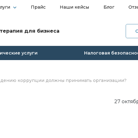
слуги
Прайс
Наши кейсы
Блог
Отз
терапия для бизнеса
О ко
Услуг
ческие услуги
Налоговая безопасно
Прай
Наши
ждению коррупции должны принимать организации?
Блог
27 октяб
Отзы
Конт