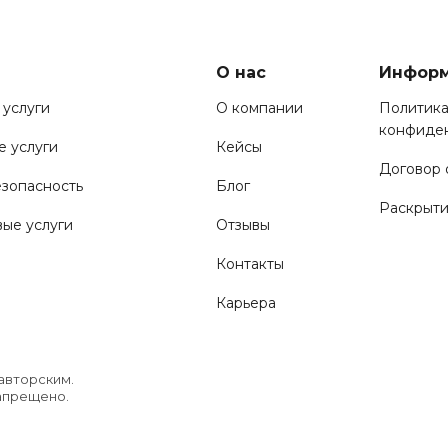
О нас
Инфор
 услуги
О компании
Политик
конфиде
 услуги
Кейсы
Договор
езопасность
Блог
Раскрыт
вые услуги
Отзывы
Контакты
Карьера
+7 (38
spb@sa
авторским.
запрещено.