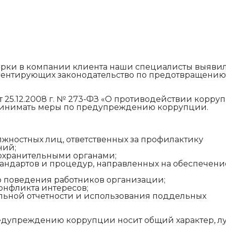
ерки в компании клиента наши специалисты выяви
ламентирующих законодательство по предотвращению
т 25.12.2008 г. № 273-ФЗ «О противодействии корру
принимать меры по предупреждению коррупции.
ностных лиц, ответственных за профилактику
ний;
охранительными органами;
тандартов и процедур, направленных на обеспечени
о поведения работников организации;
онфликта интересов;
ьной отчетности и использования поддельных
предупреждению коррупции носит общий характер, 