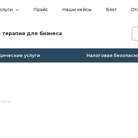
слуги
Прайс
Наши кейсы
Блог
От
О компании
 терапия для бизнеса
Услуги
ические услуги
Налоговая безопасн
Прайс
Наши кейсы
Блог
поры
Отзывы
Контакты