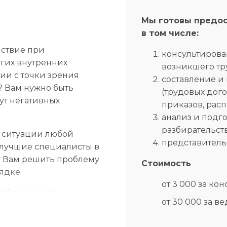
Мы готовы предос
в том числе:
йствие при
консультирова
гих внутренних
возникшего тр
ии с точки зрения
составление и
? Вам нужно быть
(трудовых дого
ут негативных
приказов, расп
анализ и подг
разбирательств
 ситуации любой
представитель
 лучшие специалисты в
ут Вам решить проблему
Стоимость
ядке.
от 3 000 за ко
облему и все
от 30 000 за в
птимальный вариант