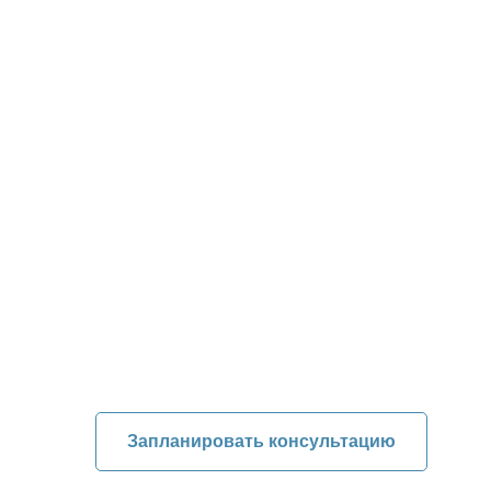
Трудов
споры
Работаем по всей России
Опыт работы более чем в 20 нишах
Юристы с успешными кейсами в п
Запланировать консультацию