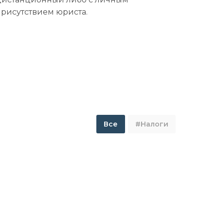
присутствием юриста.
Все
#Налоги