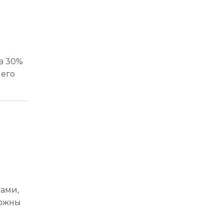
в 30%
 его
ами,
можны