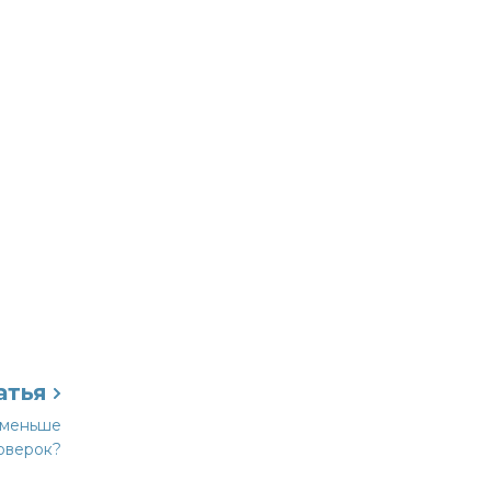
атья
ь меньше
роверок?