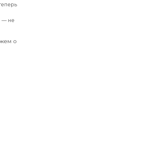
 теперь
 — не
ажем о