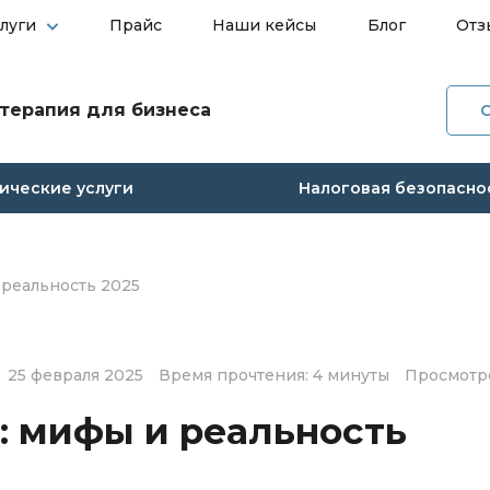
слуги
Прайс
Наши кейсы
Блог
Отз
терапия для бизнеса
О ко
ческие услуги
Налоговая безопасно
Услуг
Прай
 реальность 2025
Наши
25 февраля 2025
Время прочтения: 4 минуты
Просмотро
Блог
: мифы и реальность
Отзы