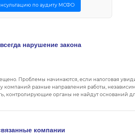
онсультацию по аудиту МСФО
 всегда нарушение закона
рещено. Проблемы начинаются, если налоговая увид
ли у компаний разные направления работы, независи
ть, контролирующие органы не найдут оснований д
связанные компании