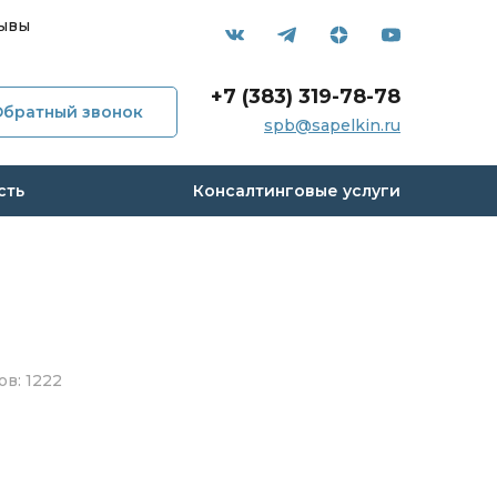
ывы
+7 (383) 319-78-78
Обратный звонок
spb@sapelkin.ru
мпании
сть
Консалтинговые услуги
и
с
 кейсы
в: 1222
вы