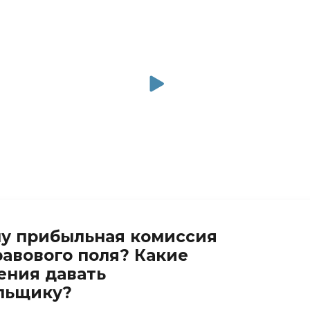
у прибыльная комиссия
равового поля? Какие
ения давать
льщику?