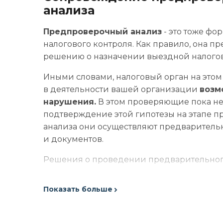
анализа
Предпроверочный анализ
- это тоже фо
налогового контроля. Как правило, она 
решению о назначении выездной налого
Иными словами, налоговый орган на этом 
в деятельности вашей организации
возм
нарушения.
В этом проверяющие пока не
подтверждение этой гипотезы на этапе 
анализа они осуществляют предварител
и документов.
Решения о проведении предварительного
Но не ощутить эту процедуру, вы, скорее в
участятся поступающие требования, вызо
Показать больше
допросы.