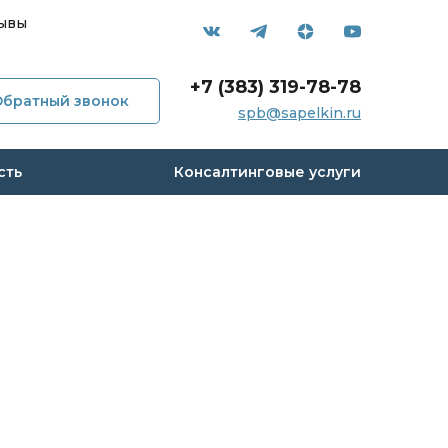
ывы
+7 (383) 319-78-78
Обратный звонок
мпании
spb@sapelkin.ru
и
сть
Консалтинговые услуги
с
 кейсы
вы
акты