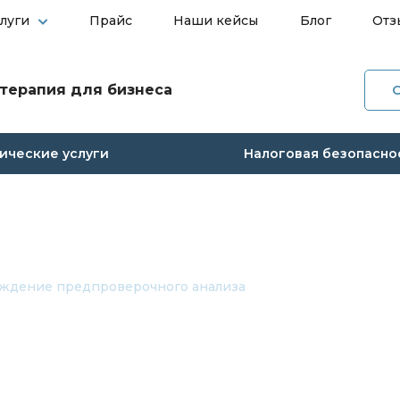
слуги
Прайс
Наши кейсы
Блог
Отз
терапия для бизнеса
О ко
Услуг
ческие услуги
Налоговая безопасно
Прай
Наши
Блог
ждение предпроверочного анализа
Отзы
Конт