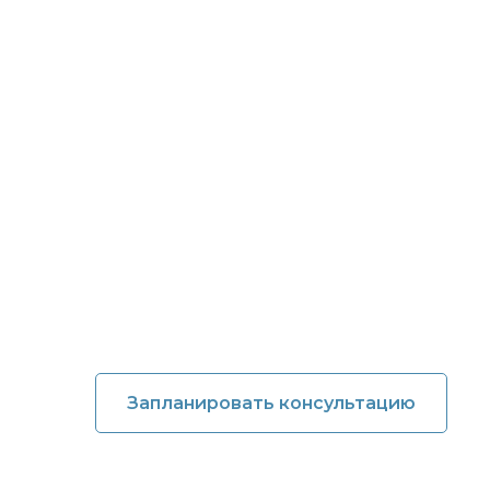
предпроверочн
анализа
Авторская методика разрешения н
Успешно сопровождаем сделки на 
рублей
Снижаем налоговые доначисления 
Стоимость: от 64 000 рублей
Запланировать консультацию