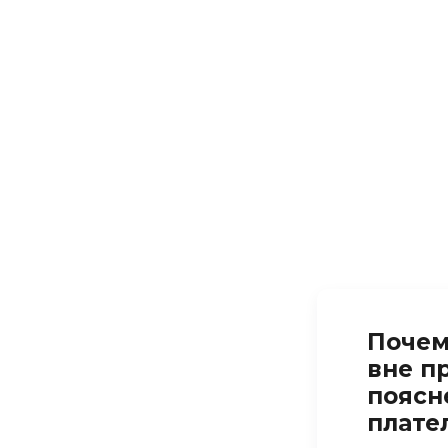
Почем
вне п
поясн
плате