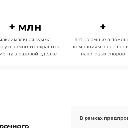
+ млн
+
максимальная сумма,
лет на рынке в помо
орую помогли сохранить
компаниям по решен
иенту в разовой сделке
налоговых споров
В рамках предпро
рочного