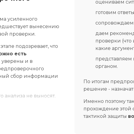
оцениваем сит
готовим ответы
рма усиленного
сопровождаем 
предшествует вынесению
даем рекомен
вой проверки.
проверки (что 
этапе подозревает, что
какие аргумент
ожно есть
представляем 
 уверены и в
органом.
предпроверочного
ьный сбор информации
По итогам предпро
решение - назначат
 анализа не выносят.
Именно поэтому так
сего, не сможете -
прохождение этой ф
вы на комиссии и
тактикой защиты
в