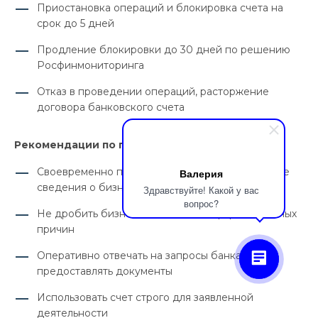
Приостановка операций и блокировка счета на
срок до 5 дней
Продление блокировки до 30 дней по решению
Росфинмониторинга
Отказ в проведении операций, расторжение
договора банковского счета
Рекомендации по профилактике блокировки:
+7 (383) 319-78-78
Своевременно предоставлять в банк актуальные
Валерия
spb@sapelkin.ru
сведения о бизнесе
Здравствуйте! Какой у вас
вопрос?
Не дробить бизнес на множество фирм без явных
Обратный звонок
причин
Оперативно отвечать на запросы банка,
предоставлять документы
Использовать счет строго для заявленной
деятельности